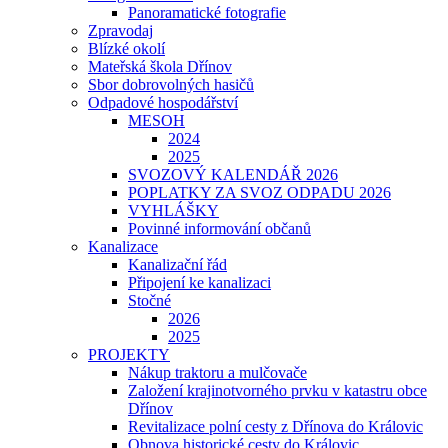
Panoramatické fotografie
Zpravodaj
Blízké okolí
Mateřská škola Dřínov
Sbor dobrovolných hasičů
Odpadové hospodářství
MESOH
2024
2025
SVOZOVÝ KALENDÁŘ 2026
POPLATKY ZA SVOZ ODPADU 2026
VYHLÁŠKY
Povinné informování občanů
Kanalizace
Kanalizační řád
Připojení ke kanalizaci
Stočné
2026
2025
PROJEKTY
Nákup traktoru a mulčovače
Založení krajinotvorného prvku v katastru obce
Dřínov
Revitalizace polní cesty z Dřínova do Královic
Obnova historické cesty do Královic