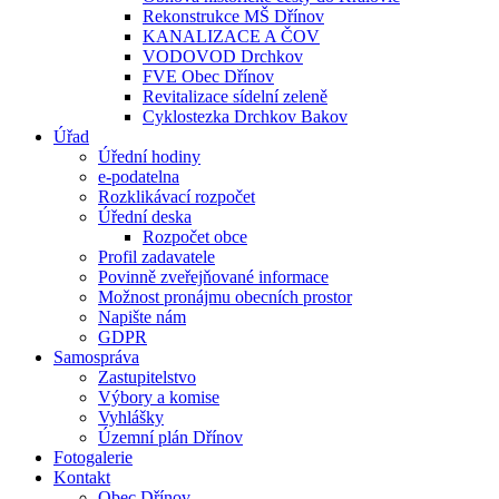
Rekonstrukce MŠ Dřínov
KANALIZACE A ČOV
VODOVOD Drchkov
FVE Obec Dřínov
Revitalizace sídelní zeleně
Cyklostezka Drchkov Bakov
Úřad
Úřední hodiny
e-podatelna
Rozklikávací rozpočet
Úřední deska
Rozpočet obce
Profil zadavatele
Povinně zveřejňované informace
Možnost pronájmu obecních prostor
Napište nám
GDPR
Samospráva
Zastupitelstvo
Výbory a komise
Vyhlášky
Územní plán Dřínov
Fotogalerie
Kontakt
Obec Dřínov