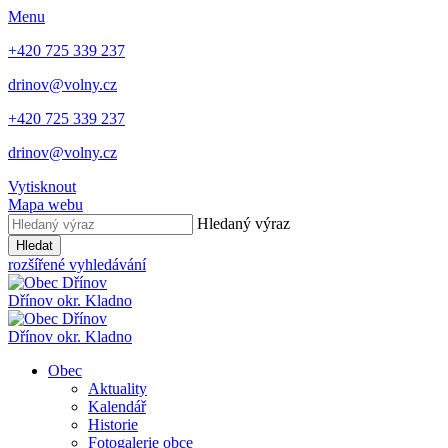
Menu
+420 725 339 237
drinov@volny.cz
+420 725 339 237
drinov@volny.cz
Vytisknout
Mapa webu
Hledaný výraz
Hledat
rozšířené vyhledávání
Dřínov
okr. Kladno
Dřínov
okr. Kladno
Obec
Aktuality
Kalendář
Historie
Fotogalerie obce