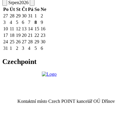
Srpen
2026
Po
Út
St
Čt
Pá
So
Ne
27
28
29
30
31
1
2
3
4
5
6
7
8
9
10
11
12
13
14
15
16
17
18
19
20
21
22
23
24
25
26
27
28
29
30
31
1
2
3
4
5
6
Czechpoint
Kontaktní místo Czech POINT kancelář OÚ Dřínov