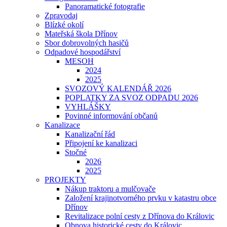
Panoramatické fotografie
Zpravodaj
Blízké okolí
Mateřská škola Dřínov
Sbor dobrovolných hasičů
Odpadové hospodářství
MESOH
2024
2025
SVOZOVÝ KALENDÁŘ 2026
POPLATKY ZA SVOZ ODPADU 2026
VYHLÁŠKY
Povinné informování občanů
Kanalizace
Kanalizační řád
Připojení ke kanalizaci
Stočné
2026
2025
PROJEKTY
Nákup traktoru a mulčovače
Založení krajinotvorného prvku v katastru obce
Dřínov
Revitalizace polní cesty z Dřínova do Královic
Obnova historické cesty do Královic