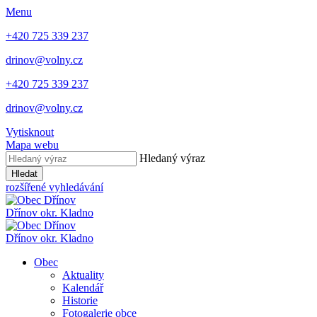
Menu
+420 725 339 237
drinov@volny.cz
+420 725 339 237
drinov@volny.cz
Vytisknout
Mapa webu
Hledaný výraz
Hledat
rozšířené vyhledávání
Dřínov
okr. Kladno
Dřínov
okr. Kladno
Obec
Aktuality
Kalendář
Historie
Fotogalerie obce