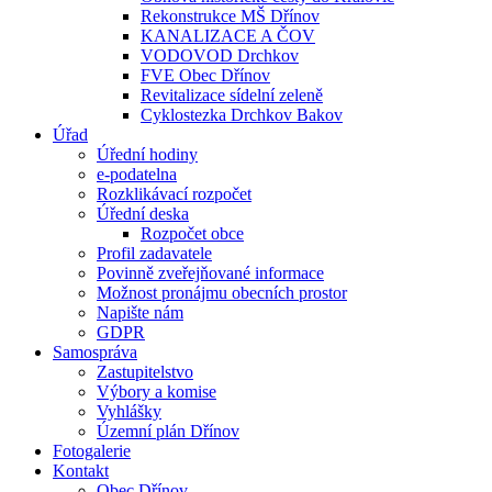
Rekonstrukce MŠ Dřínov
KANALIZACE A ČOV
VODOVOD Drchkov
FVE Obec Dřínov
Revitalizace sídelní zeleně
Cyklostezka Drchkov Bakov
Úřad
Úřední hodiny
e-podatelna
Rozklikávací rozpočet
Úřední deska
Rozpočet obce
Profil zadavatele
Povinně zveřejňované informace
Možnost pronájmu obecních prostor
Napište nám
GDPR
Samospráva
Zastupitelstvo
Výbory a komise
Vyhlášky
Územní plán Dřínov
Fotogalerie
Kontakt
Obec Dřínov