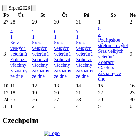
Srpen
2026
Po
Út
St
Čt
Pá
So
Ne
27
28
29
30
31
1
2
8
4
5
6
7
2
1
1
1
1
Podřipskou
Sraz
Sraz
Sraz
Sraz
střelou na výlet
velkých
velkých
velkých
velkých
Sraz velkých
3
veteránů
veteránů
veteránů
veteránů
9
veteránů
Zobrazit
Zobrazit
Zobrazit
Zobrazit
Zobrazit
všechny
všechny
všechny
všechny
všechny
záznamy
záznamy
záznamy
záznamy
záznamy ze
ze dne
ze dne
ze dne
ze dne
dne
10
11
12
13
14
15
16
17
18
19
20
21
22
23
24
25
26
27
28
29
30
31
1
2
3
4
5
6
Czechpoint