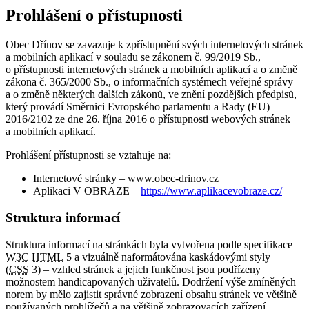
Prohlášení o přístupnosti
Obec Dřínov se zavazuje k zpřístupnění svých internetových stránek
a mobilních aplikací v souladu se zákonem č. 99/2019 Sb.,
o přístupnosti internetových stránek a mobilních aplikací a o změně
zákona č. 365/2000 Sb., o informačních systémech veřejné správy
a o změně některých dalších zákonů, ve znění pozdějších předpisů,
který provádí Směrnici Evropského parlamentu a Rady (EU)
2016/2102 ze dne 26. října 2016 o přístupnosti webových stránek
a mobilních aplikací.
Prohlášení přístupnosti se vztahuje na:
Internetové stránky – www.obec-drinov.cz
Aplikaci V OBRAZE –
https://www.aplikacevobraze.cz/
Struktura informací
Struktura informací na stránkách byla vytvořena podle specifikace
W3C
HTML
5 a vizuálně naformátována kaskádovými styly
(
CSS
3) – vzhled stránek a jejich funkčnost jsou podřízeny
možnostem handicapovaných uživatelů. Dodržení výše zmíněných
norem by mělo zajistit správné zobrazení obsahu stránek ve většině
používaných prohlížečů a na většině zobrazovacích zařízení.