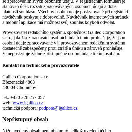
se zpracováním svých osobních údajů. V registračním formuláři je
stanoven účel, rozsah zpracovávaných osobních údajů a doba
platnosti souhlasu. Všechny osobní údaje poskytované při registraci
návštěvník poskytuje dobrovolně. Návštěvník internetových stránek
a mobilní aplikace má možnost svůj souhlas kdykoli odvolat.
Provozovatel redakčního systému, společnost Galileo Corporation
s.r.o., jakožto zpracovatel osobních údajů tímto prohlašuje, že jsou
osobní údaje zpracovávané v jí provozovaném redakčním systému
dostatečně zabezpečeny proti ztrátě a úniku a zároveň prohlašuje,
že neposkytuje žádné zpřístupněné osobní údaje třetím osobám.
Kontakt na technického provozovatele
Galileo Corporation s.r.o.
Březenecká 4808
430 04 Chomutov
tel.: +420 226 257 057
web:
www.igalileo.cz
technická podpora:
podpora@igalileo.cz
Nepřístupný obsah
Níže uvedený obsah není přístupný, jelikož uvedení těchto