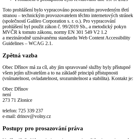
Toto prohlášení bylo vypracováno posouzením provedeným třetí
stranou – technickým provozovatelem těchto internetových stránek
(společností Galileo Corporation s. r. o.). Pro vypracování
prohlášení byl použit zákon č. 99/2019 Sb., a metodický pokyn
MVČR k tomuto zákonu, normy EN 301 549 V2 1.2
a mezinárodně uznávanému standardu Web Content Accessibility
Guidelines – WCAG 2.1.
Zpětná vazba
Obec Dřínov má za cíl, aby jím spravované služby byly přístupné
všem jejím uživatelům a to na základě principů přístupnosti
(vnímatelnost, ovladatelnost, srozumitelnost a stabilita). Kontakt je:
Obec Dřínov
není
273 71 Zlonice
telefon: 725 339 237
e-mail: drinov@volny.cz
Postupy pro prosazování práva