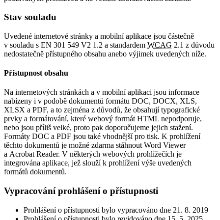
Stav souladu
Uvedené internetové stránky a mobilní aplikace jsou částečně
v souladu s EN 301 549 V2 1.2 a standardem
WCAG
2.1 z důvodu
nedostatečně přístupného obsahu anebo výjimek uvedených níže.
Přístupnost obsahu
Na internetových stránkách a v mobilní aplikaci jsou informace
nabízeny i v podobě dokumentů formátu DOC, DOCX, XLS,
XLSX a PDF, a to zejména z důvodů, že obsahují typografické
prvky a formátování, které webový formát HTML nepodporuje,
nebo jsou příliš velké, proto pak doporučujeme jejich stažení.
Formáty DOC a PDF jsou také vhodnější pro tisk. K prohlížení
těchto dokumentů je možné zdarma stáhnout Word Viewer
a Acrobat Reader. V některých webových prohlížečích je
integrována aplikace, jež slouží k prohlížení výše uvedených
formátů dokumentů.
Vypracování prohlášení o přístupnosti
Prohlášení o přístupnosti bylo vypracováno dne 21. 8. 2019
Prohlášení o přístupnosti bylo revidováno dne 15. 5. 2025