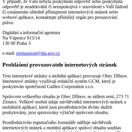
V případě, že Vám nebyla poskytnuta odpověď nebo poskytnutá
odpověď je neadekvátní či neuspokojivá v souvislosti s Vaší žádostí
či oznámením ohledně přístupnosti internetových stránek nebo
webové aplikace, kontaktujte příslušný orgán pro prosazování
práva:
Digitální a informační agentura
Na Vápence 915/14
130 00 Praha 3
e-mail:
pristupnost@dia.gov.cz
Prohlášení provozovatele internetových stránek
Tyto internetové stránky a mobilní aplikaci provozuje Obec Dřínov.
Internetové stránky využívají redakční systém GCM, který je
poskytován společností Galileo Corporation s.r.o.
Správcem veškerého obsahu je Obec Dřínov, se sídlem není, 273 71
Zlonice. Veškeré osobní údaje návštěvníků internetových stránek a
mobilních aplikací, které jsou prostřednictvím těchto služeb
poskytovány, jsou spravovány výlučně správcem obsahu.
Prostřednictvím registračního formuláře uděluje návštěvník
internetových stránek a mobilní aplikace správci obsahu souhlas