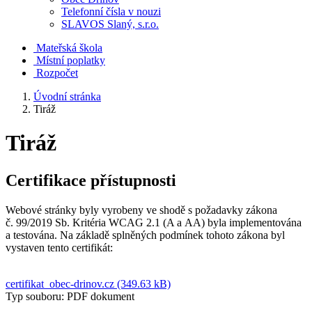
Telefonní čísla v nouzi
SLAVOS Slaný, s.r.o.
Mateřská škola
Místní poplatky
Rozpočet
Úvodní stránka
Tiráž
Tiráž
Certifikace přístupnosti
Webové stránky byly vyrobeny ve shodě s požadavky zákona
č. 99/2019 Sb. Kritéria WCAG 2.1 (A a AA) byla implementována
a testována. Na základě splněných podmínek tohoto zákona byl
vystaven tento certifikát:
certifikat_obec-drinov.cz (349.63 kB)
Typ souboru: PDF dokument