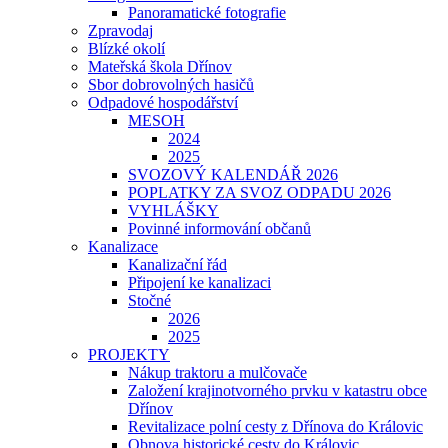
Panoramatické fotografie
Zpravodaj
Blízké okolí
Mateřská škola Dřínov
Sbor dobrovolných hasičů
Odpadové hospodářství
MESOH
2024
2025
SVOZOVÝ KALENDÁŘ 2026
POPLATKY ZA SVOZ ODPADU 2026
VYHLÁŠKY
Povinné informování občanů
Kanalizace
Kanalizační řád
Připojení ke kanalizaci
Stočné
2026
2025
PROJEKTY
Nákup traktoru a mulčovače
Založení krajinotvorného prvku v katastru obce
Dřínov
Revitalizace polní cesty z Dřínova do Královic
Obnova historické cesty do Královic