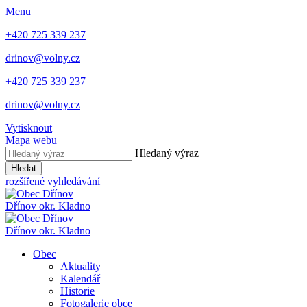
Menu
+420 725 339 237
drinov@volny.cz
+420 725 339 237
drinov@volny.cz
Vytisknout
Mapa webu
Hledaný výraz
Hledat
rozšířené vyhledávání
Dřínov
okr. Kladno
Dřínov
okr. Kladno
Obec
Aktuality
Kalendář
Historie
Fotogalerie obce