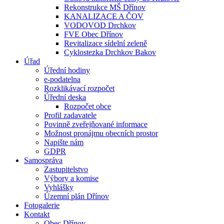
Rekonstrukce MŠ Dřínov
KANALIZACE A ČOV
VODOVOD Drchkov
FVE Obec Dřínov
Revitalizace sídelní zeleně
Cyklostezka Drchkov Bakov
Úřad
Úřední hodiny
e-podatelna
Rozklikávací rozpočet
Úřední deska
Rozpočet obce
Profil zadavatele
Povinně zveřejňované informace
Možnost pronájmu obecních prostor
Napište nám
GDPR
Samospráva
Zastupitelstvo
Výbory a komise
Vyhlášky
Územní plán Dřínov
Fotogalerie
Kontakt
Obec Dřínov